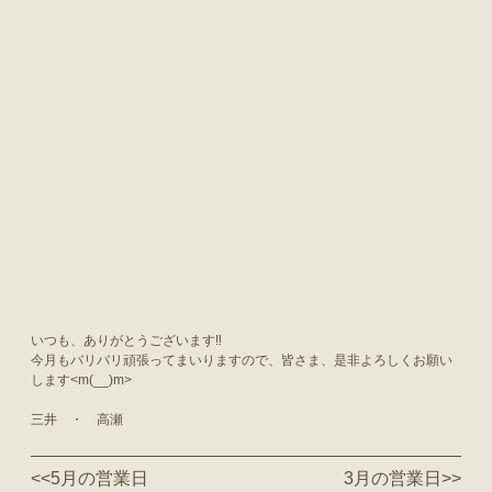
いつも、ありがとうございます‼
今月もバリバリ頑張ってまいりますので、皆さま、是非よろしくお願い
します<m(__)m>
三井 ・ 高瀬
<<
5月の営業日
3月の営業日
>>