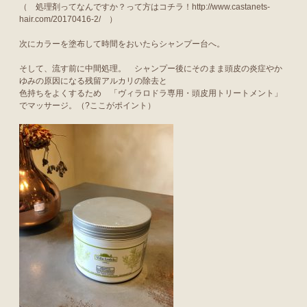
（ 処理剤ってなんですか？って方はコチラ！
http://www.castanets-
hair.com/20170416-2/
）
次にカラーを塗布して時間をおいたらシャンプー台へ。
そして、流す前に中間処理。 シャンプー後にそのまま頭皮の炎症やか
ゆみの原因になる残留アルカリの除去と
色持ちをよくするため 「ヴィラロドラ専用・頭皮用トリートメント」
でマッサージ。（?ここがポイント）