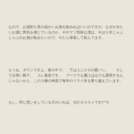
なので、お湯割り系の温かいお酒を飲めればいいのですが、なぜか冷た
いお酒に男気を感じているのか、ややマゾ気味な僕は、やはり氷じゃぶ
じゃぶのお酒が飲みたいので、やたら厚着して飲んでます。
もうね、ダウンですよ。家の中で。 下はユニクロの暖パン。 そし
て分厚い靴下。 コレ最高です。 ブーツでも履けば山でも通用するん
じゃないかと。この３種の神器で毎年のツライ冬を乗り越えています。
もし、同じ思いをしている方がいれば、ぜひオススメです(^^)/