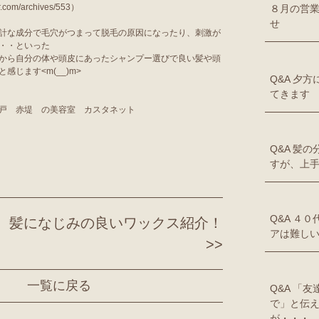
r.com/archives/553
）
８月の営
せ
計な成分で毛穴がつまって脱毛の原因になったり、刺激が
・・といった
から自分の体や頭皮にあったシャンプー選びで良い髪や頭
じます<m(__)m>
Q&A 夕
てきます
戸 赤堤 の美容室 カスタネット
Q&A 髪
すが、上
Q&A ４
髪になじみの良いワックス紹介！
アは難し
>>
一覧に戻る
Q&A 「
で」と伝
が・・・