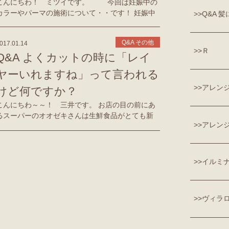
こんにちわ！ ミツイです。 今回は妊娠中の
カラーやパーマの施術について・・です！ 妊娠中
Q&A 
にカラーやパーマは色々な面で不安を感じる方も
多くいらっしゃいます。 そこで、 […]
Q&A その他
017.01.14
Ｒ
Q&A よくカットの時に「レイ
ヤーいれますね」って言われる
アレン
けど何ですか？
こんにちわ～～！ 三井です。 お店の目の前にあ
るスーパーのオオゼキさんは生鮮食品がとても新
アレンジ
鮮みたいです。 特に野菜は回転が速いために常に
鮮度が良いみたいですよ～。 魚も種類が豊富で
珍しい魚も置いてあるみたいです。 自宅が […]
イルミ
ヴィラ