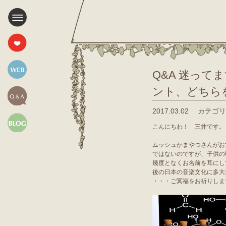
Q&A 迷っ
ント、どちら
2017.03.02
カテゴリ
こんにちわ！ 三井です。
ムッシュかまやつさんがお
ではないのですが、子供の
幾度となくお名前を耳にし
後の日本の音楽文化に多大
・・・ご冥福をお祈りしま