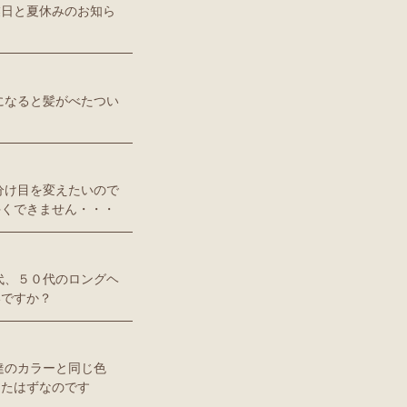
業日と夏休みのお知ら
方になると髪がべたつい
の分け目を変えたいので
手くできません・・・
０代、５０代のロングヘ
いですか？
友達のカラーと同じ色
えたはずなのです