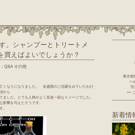
てます。シャンプーとトリートメ
を買えばよいでしょうか？
：Q&A その他
東京都世
ベ
亡くなりになりました。 全盛期のご活躍をみていたわけ
TE
頃から
>>
てました。とても人柄がよく音楽一筋なイメージでした。
な影響を与えたそうです。
す。
新着情