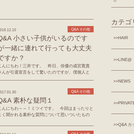
カテゴ
Q&A その他
016.12.10
Q&A 小さい子供がいるのです
HAIR
が一緒に連れて行っても大丈夫
ですか？
LINE@
こんにちわ！三井です。 昨日、俳優の成宮寛貴
さんが引退宣言をして驚いたのですが、僕個人と
してはボクシングの 長谷川穂積選手の引退が何よ
NEWS
りも胸に響きました。 「１つの時代が終わった
な～」って感じです。 絶頂期は手の付けられ […]
Q&A その他
017.01.30
Q&A 素朴な疑問１
PRIVAT
こんにちわ～～！ミツイです。 今回はまったりと
よく聞かれる素朴な質問について思いついたもの
を書いていきます(^^)/ シャンプーの頻度はどれく
Q&A カ
らいがよいですか？ シャンプーは１日１回、夜洗
うの […]