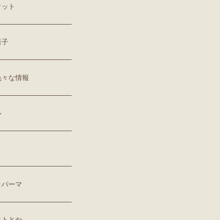
オット
様子
色々な情報
ル
ラパーマ
ットとか