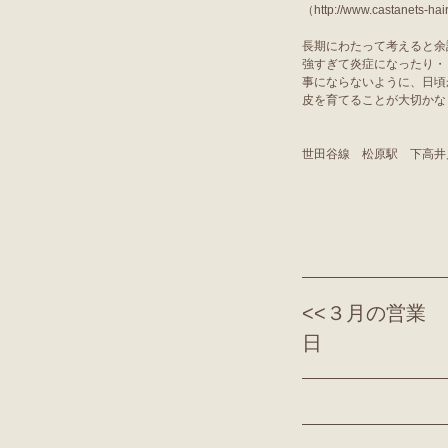
（
http://www.castanets-hai
長期にわたって考えると余
強すぎて炎症になったり・
事にならないように、日頃
皮を育てることが大切かなと感
世田谷線 松原駅 下高井
<<
３月の営業
日