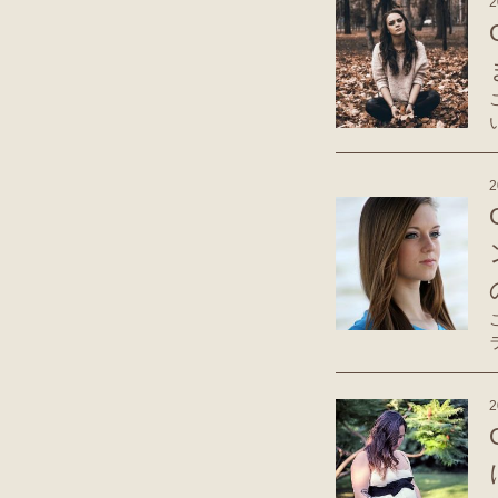
2
2
2