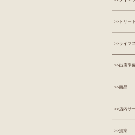
トリー
ライフ
出店準
商品
店内サ
提案