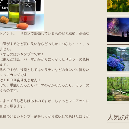
トメント。 サロンで販売しているものだと結構、高価な
い気がするけど髪に良いならどっちか１つなら・・・、っ
ません。
メするのは
シャンプー
です！
は傷んだ場合、パーマがかかりにくかったりカラーの色持
ます。
るのですが、役割としてはケラチンなどのタンパク質をい
～ってカンジです。
は１００％ありえません！
けて、手触りだったりパーマのかかりだったり、カラーの
うものです。
によって良し悪しはあるのですが、ちょっとマニアックに
させて頂きます。
人気の
直接つけるシャンプー剤をしっかり選択してあげたほうが