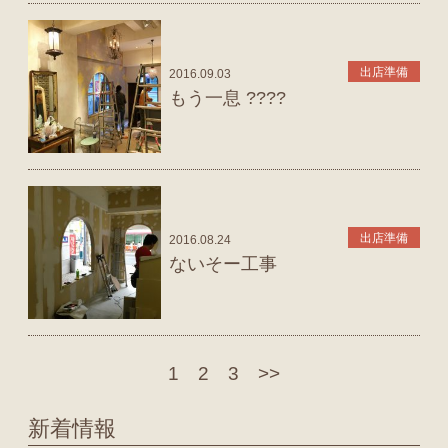
出店準備
2016.09.03
もう一息 ????
出店準備
2016.08.24
ないそー工事
1
2
3
>>
新着情報