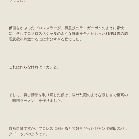
仮面をかぶったプロレスラーが、得意技のライガーボムのように豪快
に、そしてロメロスペシャルのような繊細を合わせもった料理は僕の調
理意欲を刺激するには十分すぎる程でした。
これは作らなければイカンと。
そして、再び情熱を取り戻した僕は、場外乱闘のような激しさで至高の
「味噌ラーメン」を作りました。
自画自賛ですが、プロレスに例えると大好きだったジャンボ鶴田のバッ
クドロップのようです。